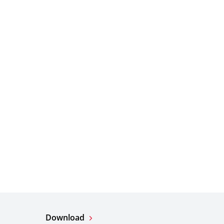
o
Download