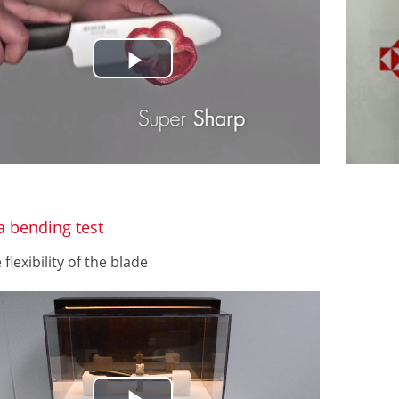
P
l
a
y
a bending test
V
flexibility of the blade
i
d
e