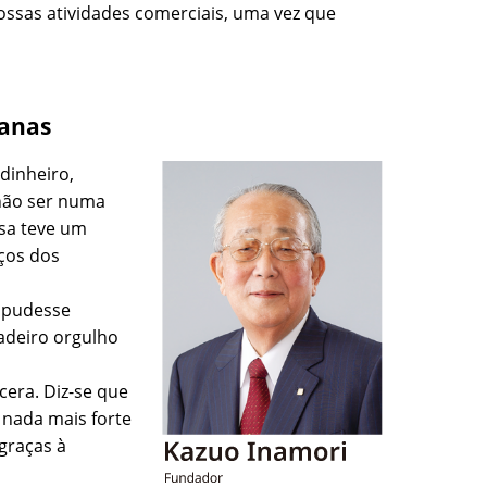
ssas atividades comerciais, uma vez que
manas
dinheiro,
 não ser numa
esa teve um
rços dos
o pudesse
adeiro orgulho
era. Diz-se que
 nada mais forte
graças à