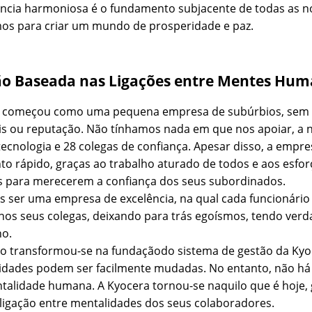
ência harmoniosa é o fundamento subjacente de todas as no
os para criar um mundo de prosperidade e paz.
ão Baseada nas Ligações entre Mentes Hu
a começou como uma pequena empresa de subúrbios, sem 
is ou reputação. Não tínhamos nada em que nos apoiar, a
ecnologia e 28 colegas de confiança. Apesar disso, a empr
to rápido, graças ao trabalho aturado de todos e aos esfo
s para merecerem a confiança dos seus subordinados.
 ser uma empresa de excelência, na qual cada funcionári
 nos seus colegas, deixando para trás egoísmos, tendo verd
ho.
jo transformou-se na fundaçãodo sistema de gestão da Kyoc
idades podem ser facilmente mudadas. No entanto, não há
talidade humana. A Kyocera tornou-se naquilo que é hoje, 
ligação entre mentalidades dos seus colaboradores.