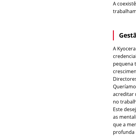
A coexist
trabalham
Gest
A Kyocer
credencia
pequena t
crescimen
Directore
Queríamos
acreditar
no trabal
Este dese
as mental
que a men
profunda 