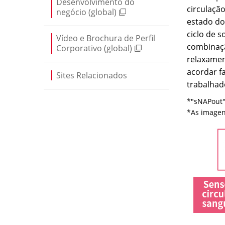
Desenvolvimento do
circulaçã
negócio (global)
estado do
ciclo de 
Vídeo e Brochura de Perfil
combinaçã
Corporativo (global)
relaxamen
acordar f
Sites Relacionados
trabalhad
*"sNAPout"
*As imagens