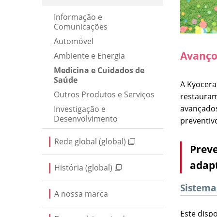
Informação e
Comunicações
Automóvel
Avanço
Ambiente e Energia
Medicina e Cuidados de
Saúde
A Kyocera
Outros Produtos e Serviços
restauram
avançados
Investigação e
Desenvolvimento
preventiv
Rede global (global)
Preve
adap
História (global)
Sistema
A nossa marca
Este disp