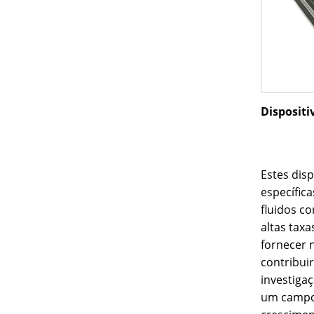
Dispositi
Estes dis
específic
fluidos co
altas tax
fornecer n
contribui
investiga
um campo