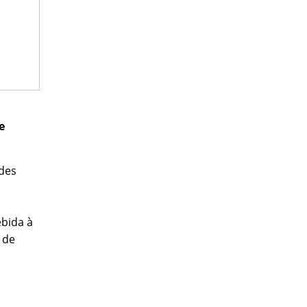
e
ades
ebida à
 de