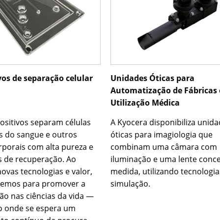
vos de separação celular
Unidades Óticas para
Automatização de Fábricas 
Utilização Médica
positivos separam células
A Kyocera disponibiliza unid
as do sangue e outros
óticas para imagiologia que
rporais com alta pureza e
combinam uma câmara com
as de recuperação. Ao
iluminação e uma lente conc
ovas tecnologias e valor,
medida, utilizando tecnologia
remos para promover a
simulação.
ção nas ciências da vida —
 onde se espera um