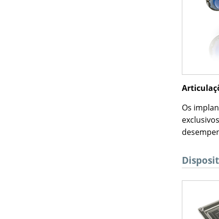
Articulaçõ
Os implan
exclusivos
desempenh
Disposi