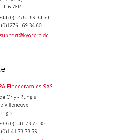
GU16 7ER
44 (0)1276 - 69 34 50
 (0)1276 - 69 34 60
ssupport@kyocera.de
ce
A Fineceramics SAS
de Orly - Rungis
e Villeneuve
ungis
33 (0)1 41 73 73 30
 (0)1 41 73 73 59