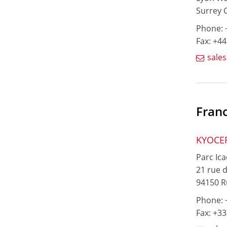
Surrey 
Phone: +
Fax: +44
sale
Fran
KYOCER
Parc Ica
21 rue d
94150 R
Phone: +
Fax: +33