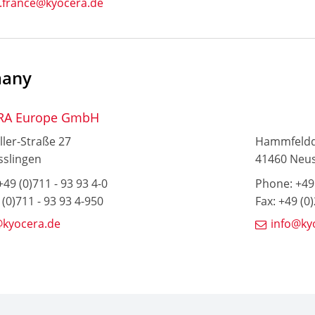
s.france@kyocera.de
any
RA Europe GmbH
ller-Straße 27
Hammfeld
sslingen
41460 Neu
49 (0)711 - 93 93 4-0
Phone: +49 
 (0)711 - 93 93 4-950
Fax: +49 (0
@kyocera.de
info@ky