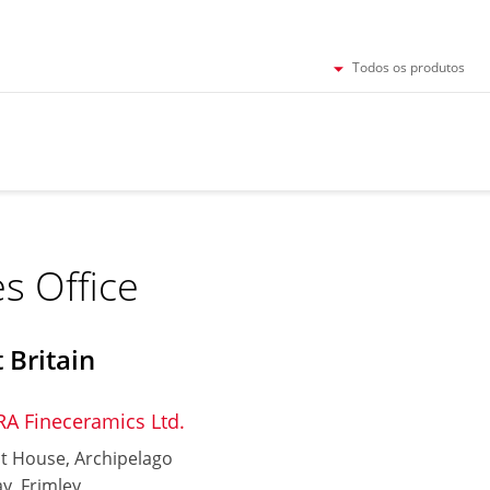
Todos os produtos
es Office
 Britain
A Fineceramics Ltd.
t House, Archipelago
y, Frimley