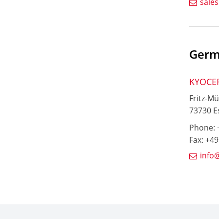
sale
Germ
KYOCE
Fritz-Mü
73730 E
Phone: +
Fax: +49
info